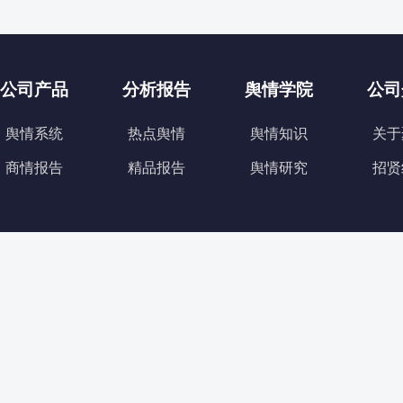
公司产品
分析报告
舆情学院
公司
舆情系统
热点舆情
舆情知识
关于
商情报告
精品报告
舆情研究
招贤
声明：本站素材均来源于网络，如有侵权请联系我们删除，我方将积极做出整改处
理！
Copyright © 2026 湖南聚观传媒有限公司
湘ICP备2022014606号-2
致力于
舆情监
测
，提供实时的
舆情分析
预警服务，是专业的
网络舆情监测系统
平台