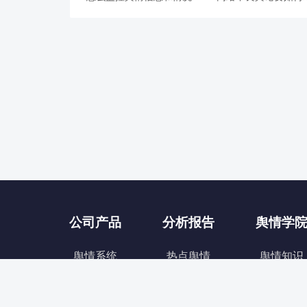
现？不良网络舆情应
施
公司产品
分析报告
舆情学
舆情系统
热点舆情
舆情知识
商情报告
精品报告
舆情研究