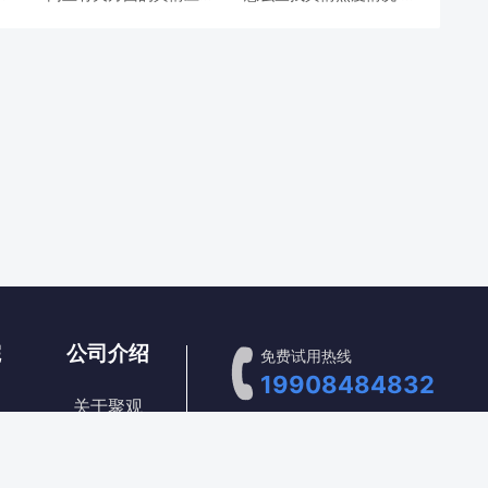
对措
如何收集
情热度要如何评估
院
公司介绍
免费试用热线
19908484832
关于聚观
新浪微博：@聚观科技
招贤纳士