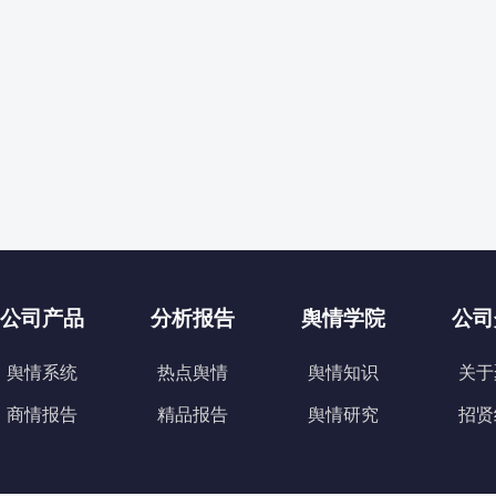
公司产品
分析报告
舆情学院
公司
舆情系统
热点舆情
舆情知识
关于
商情报告
精品报告
舆情研究
招贤