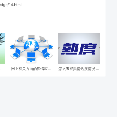
edge/14.html
发
网上有关方面的舆情应该
怎么查找舆情热度情况 舆
对措
如何收集
情热度要如何评估