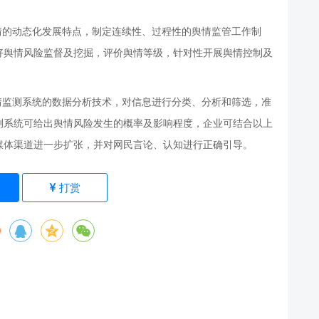
的动态化发展特点，制定连续性、过程性的舆情监管工作制
好舆情风险监督及挖掘，评价舆情等级，针对性开展舆情控制及
监测系统的数据分析技术，对信息进行分类、分析和筛选，准
测系统可给出舆情风险发生的概率及影响程度，企业可结合以上
媒体渠道进一步扩张，并对网民言论、认知进行正确引导。
)
打赏