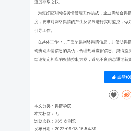
速度非常之快。
为更好应对网络舆情管理工作挑战，企业需结合舆情
度，要求对网络舆情的产生及发展进行实时监控，做
引导工作。
在具体工作中，广泛采集网络舆情信息，并借助舆情
确辨别舆情信息的真伪，合理规避虚假信息。舆情监
结论制定相应的舆情控制方案，避免不良信息通过新
点赞(
0
本文分类：
舆情学院
本文标签：无
浏览次数：
965
次浏览
发布日期：2022-08-18 15:54:39