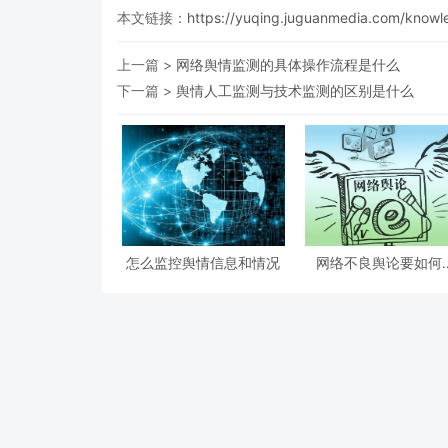
本文链接：
https://yuqing.juguanmedia.com/knowl
上一篇 >
网络舆情监测的具体操作流程是什么
下一篇 >
舆情人工监测与技术监测的区别是什么
怎么监控舆情信息和情况
网络不良舆论要如何
现？不良网络舆情应
施