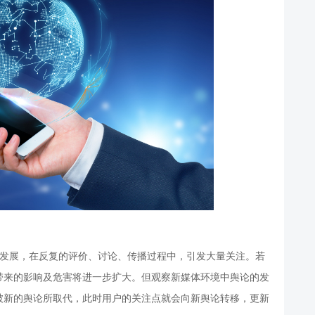
样发展，在反复的评价、讨论、传播过程中，引发大量关注。若
带来的影响及危害将进一步扩大。但观察新媒体环境中舆论的发
被新的舆论所取代，此时用户的关注点就会向新舆论转移，更新