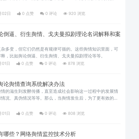
系统来监测敏感信息。
月02日
0 点赞
0
评论
920 浏览
论倒逼、衍生舆情、戈夫曼拟剧理论名词解释和案
复杂多变，但它们仍然是有规律可循的。这些舆情知识里面，可
解释，比如舆论倒逼、衍生舆情、戈夫曼拟剧理论等等。
月01日
0 点赞
0
评论
878 浏览
舆论舆情查询系统解决办法
舆情的滋生到发酵传播，直至造成社会影响这一过程中的发展情
源情况、真伪情况等等。那么，当舆情发生后，为了更有效的应
相关的舆情情况怎么查呢？在舆情产品并未普及的时代，或许人
动分析是主要的解决方式。
月01日
0 点赞
0
评论
808 浏览
有哪些？网络舆情监控技术分析