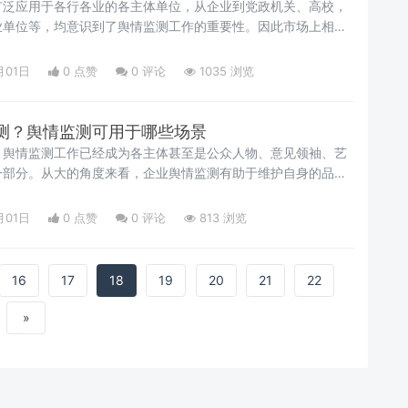
广泛应用于各行各业的各主体单位，从企业到党政机关、高校，
业单位等，均意识到了舆情监测工作的重要性。因此市场上相关
是层出不穷，可供用户选择。
月01日
0 点赞
0
评论
1035 浏览
测？舆情监测可用于哪些场景
，舆情监测工作已经成为各主体甚至是公众人物、意见领袖、艺
一部分。从大的角度来看，企业舆情监测有助于维护自身的品牌
务舆情监测则有助于把控民生热点，回应舆论关切，维护社会稳
意见领袖、艺术家等小的角度来看，通过舆情监测能够了解自身
月01日
0 点赞
0
评论
813 浏览
中的口碑印象，防范网络公关危机。
16
17
18
19
20
21
22
»