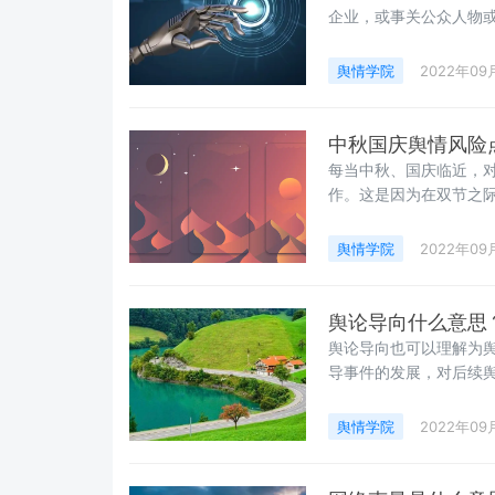
企业，或事关公众人物
快手、新闻客户端等被
端言论、不良信息和谣
舆情学院
2022年09
了动态舆情监测的难度
中秋国庆舆情风险
每当中秋、国庆临近，
作。这是因为在双节之
部门、酒店行业、餐饮
舆情学院
2022年09
舆论导向什么意思
舆论导向也可以理解为
导事件的发展，对后续
舆情导向以及舆情管控
舆情学院
2022年09