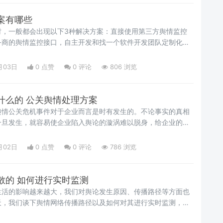
案有哪些
时，一般都会出现以下3种解决方案：直接使用第三方舆情监控
务商的舆情监控接口，自主开发和找一个软件开发团队定制化开
一种方案预算最低，可行性最高，是最佳推荐。但不同的需求有
下面小编将三个方案的利与弊展开来说，仅供参考。
月03日
0 点赞
0
评论
806 浏览
什么的 公关舆情处理方案
舆情公关危机事件对于企业而言是时有发生的。不论事实的真相
一旦发生，就容易使企业陷入舆论的漩涡难以脱身，给企业的市
严重的负面影响，甚至是直接造成经济利益损失。因此，对于企
处理怎么做呢？
月02日
0 点赞
0
评论
786 浏览
散的 如何进行实时监测
生活的影响越来越大，我们对舆论发生原因、传播路径等方面也
天，我们谈下舆情网络传播路径以及如何对其进行实时监测，以