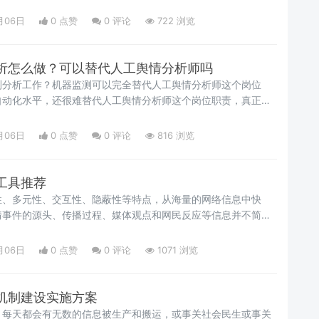
能出现的网络舆情危机。前者需求比较急迫，后者可以徐徐图
的完整舆情管理方案。针对两种不同情况，我们展开来说。
月06日
0 点赞
0
评论
722 浏览
析怎么做？可以替代人工舆情分析师吗
测分析工作？机器监测可以完全替代人工舆情分析师这个岗位
自动化水平，还很难替代人工舆情分析师这个岗位职责，真正的
分析报告，一定要加入人工分析的维度的。所以这也是“舆情分析
在的原因。那么大数据舆情监测分析怎么做？
月06日
0 点赞
0
评论
816 浏览
工具推荐
性、多元性、交互性、隐蔽性等特点，从海量的网络信息中快
情事件的源头、传播过程、媒体观点和网民反应等信息并不简
索引擎挖掘数据成为报告撰写人员需具备的重要技能。下面小编
工具，以帮助及时洞察舆情源头、跟踪舆情发酵情况。还会介绍
月06日
0 点赞
0
评论
1071 浏览
视化工具，以帮助分析人员更高效、更简捷地完成报告撰写工
机制建设实施方案
，每天都会有无数的信息被生产和搬运，或事关社会民生或事关