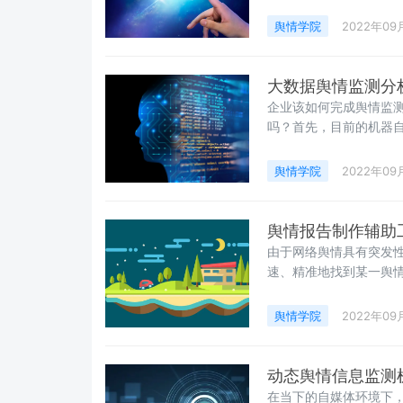
了解该如何处理未来可
之，形成一个企业内部
舆情学院
2022年09
大数据舆情监测分
企业该如何完成舆情监
吗？首先，目前的机器
分析，或者说高质量的
师”这个招聘岗位依然存
舆情学院
2022年09
舆情报告制作辅助
由于网络舆情具有突发
速、精准地找到某一舆
单。因此，熟练运用搜
将介绍几种常见的搜索
舆情学院
2022年09
几种数据美化、数据可
作。
动态舆情信息监测
在当下的自媒体环境下