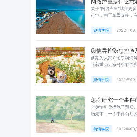
网络声量是什么意
关于“网络声量”其实更
行业，由于车型众多，
又作为直接影响车型销
为了一门必修课。为此
舆情学院
2022年09
供参考。
舆情导控隐患排查
前期为大家介绍了舆情
将着重为大家分析有关
舆情学院
2022年09
怎么研究一个事件
当舆情引导措施干预后
场景下，一个事件前后
向发展、舆情愈演愈烈
效果，另一方面有助于
舆情学院
2022年09
略。那么，作为相关主