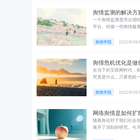
呢？
舆情监测的解决方
一个舆情监测需求出现
平台、对接一些舆情服
发。综合来看的话，第
不同的最优方案选择，
舆情学院
2022年09
舆情危机优化是做
在当下的互联网时代，
究竟是什么，只要危机
场口碑和品牌形象带来
业而言，舆情公关危机
舆情学院
2022年09
网络舆情是如何扩
随着舆论对于我们社会
展开了深刻的研究。今
保证舆情可控性。