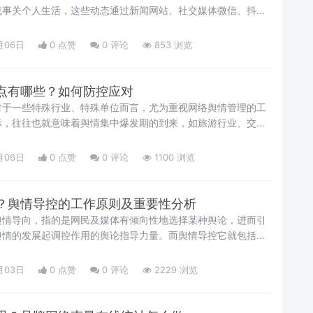
或事关个人生活，这些动态通过新闻网站、社交媒体微信、抖音
传播到互联网的各个角落。而基于这样的背景下，导致给一些极
言提供了广泛的传播空间，引发了突发性的网络舆情危机，增加
月06日
0 点赞
0
评论
853 浏览
。那么，如何动态监测舆情信息呢？
点有哪些？如何防控应对
对于一些特殊行业、特殊单位而言，尤为重视网络舆情管理的工
际，往往也就意味着舆情集中爆发期的到来，如旅游行业、交通
行业等等。
月06日
0 点赞
0
评论
1100 浏览
？舆情导控的工作原则及重要性分析
舆情导向，指的是网民及媒体有倾向性地选择某种舆论，进而引
舆情的发展起调控作用的舆论指导力量。而舆情导控它就包括了
，是网络舆情工作开展过程中的重要组成部分。
月03日
0 点赞
0
评论
2229 浏览