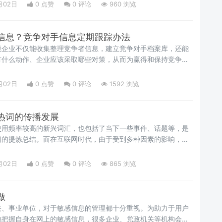
月02日
0 点赞
0
评论
960 浏览
信息？竞争对手信息定期跟踪办法
境企业不仅能收集整理竞争者信息，建立竞争对手档案库，还能
有什么动作、企业应该采取哪些对策，从而为赢得和保持竞争优
作为企业的相关部门或专业人员应该怎么收集竞争对手信息呢？
通为大家整理了一些常用的竞争对手信息定期跟踪办法，可供参
月02日
0 点赞
0
评论
1592 浏览
热词的传播发展
使用频率较高的新兴词汇，也包括了当下一些事件、话题等，是
闻的提炼总结。而在互联网时代，由于受到多种因素的影响，这
。因此，要想关注实时网络热词的传播发展并不是一件容易的
时网络热词的传播发展呢？
月02日
0 点赞
0
评论
865 浏览
做
关、事业单位，对于敏感信息的管理都十分重视。为助力于用户
地把握自身在网上的敏感信息，很多企业、党政机关等机构会选