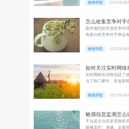
舆情学院
2022年09
怎么收集竞争对手
面对激烈的市场竞争环
有效分析竞争对手将会
势提供决策支持。那么
鉴于此，下面聚观舆情
舆情学院
2022年09
考。
如何关注实时网络
实时网络热词既包括了
当下热门事件、突发新
些热词是在不断变化的
事。那么，如何关注实
舆情学院
2022年09
敏感信息监测怎么
不论是企业还是党政机
能够及时、准确、全面