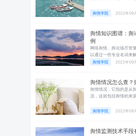
择使用敏感词监控软件
舆情学院
2022年09
舆情知识图谱：舆
例
网络舆情、舆论场尽管
以通过一些专业名词来
舆情学院
2022年09
舆情情况怎么查？
舆情情况，它指的是从
况，这就包括舆情的来
对舆情危机，这些与己
工检索、分类筛选、手
舆情学院
2022年09
舆情监测技术手段