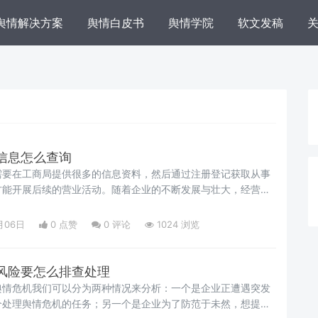
舆情解决方案
舆情白皮书
舆情学院
软文发稿
信息怎么查询
需要在工商局提供很多的信息资料，然后通过注册登记获取从事
方能开展后续的营业活动。随着企业的不断发展与壮大，经营过
负面新闻的侵扰，尤其是与工商相关的一些负面舆情，有可能是
决策失误、网络谣言、突发的生产安全事故，也有可能是管理者
月06日
0 点赞
0
评论
1024 浏览
问题、文化冲突以及其他一些难以预测的重大事件等。那么企业
怎么查询呢？
风险要怎么排查处理
舆情危机我们可以分为两种情况来分析：一个是企业正遭遇突发
个处理舆情危机的任务；另一个是企业为了防范于未然，想提前