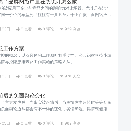
思？品牌网络声量在线统计怎么做
多的被应用于企业与竞品之间的影响力对比场景。尤其是在汽车
在同一价位的车型竞品往往有十几甚至几十上百款，而网络声量
量的因素之一，因此如何把握自身的品牌网络声量并予以提升成
，接下来小编就如何统计品牌网络声量总结了以下几点办法，可
月03日
0 点赞
0
评论
929 浏览
及工作方案
导控的概念，以及具体的工作原则和重要性。今天识微科技小编
舆情导控隐患排查及工作实施的策略方法。
月03日
0 点赞
0
评论
978 浏览
前后的负面舆论变化
、当官方发声后、当事实被澄清后、当舆情发生反转时等等众多
的负面舆论通常都会有不一样的变化，舆情降温、舆情朝健康方
等都有可能。而通过对其进行研究，一方面有助于评估舆情公关
实时地把控舆论发展变化，便于及时地调整和优化舆情处置策
月03日
0 点赞
0
评论
982 浏览
体或利益诉求者来说，怎么研究一个事件前后的负面舆论变化