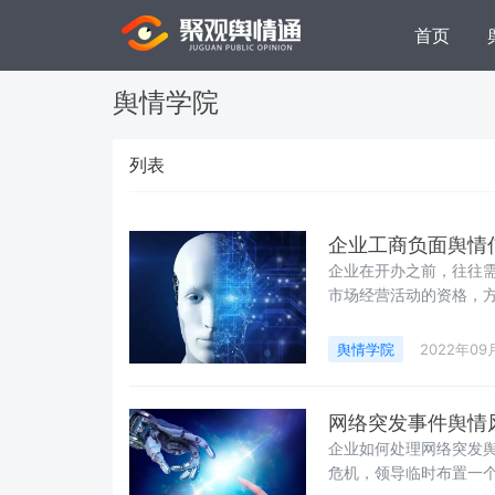
首页
舆情学院
列表
企业工商负面舆情
企业在开办之前，往往
市场经营活动的资格，
程中难免不会遭受一些
产品的问题、企业经营
舆情学院
2022年09
的言行不当、知识产权
工商负面舆情信息应该
网络突发事件舆情
企业如何处理网络突发
危机，领导临时布置一