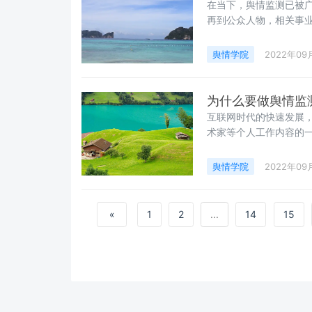
在当下，舆情监测已被
再到公众人物，相关事
的舆情监测软件产品也
舆情学院
2022年09
为什么要做舆情监
互联网时代的快速发展
术家等个人工作内容的
知名度及美誉度，而政
定等。站在公众人物、
舆情学院
2022年09
在新闻媒体和其粉丝心
«
1
2
...
14
15